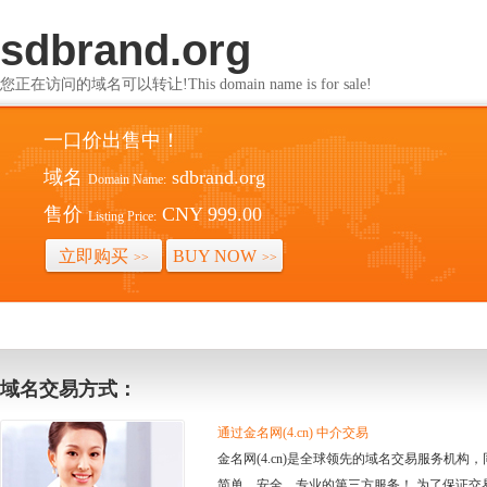
sdbrand.org
您正在访问的域名可以转让!This domain name is for sale!
一口价出售中！
域名
sdbrand.org
Domain Name:
售价
CNY 999.00
Listing Price:
立即购买
BUY NOW
>>
>>
域名交易方式：
通过金名网(4.cn) 中介交易
金名网(4.cn)是全球领先的域名交易服务机
简单、安全、专业的第三方服务！ 为了保证交