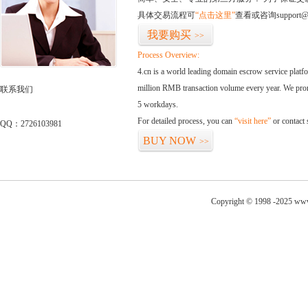
具体交易流程可
“点击这里”
查看或咨询support@
我要购买
>>
Process Overview:
4.cn is a world leading domain escrow service plat
million RMB transaction volume every year. We promi
联系我们
5 workdays.
For detailed process, you can
“visit here”
or contact
QQ：2726103981
BUY NOW
>>
Copyright © 1998 -2025 www